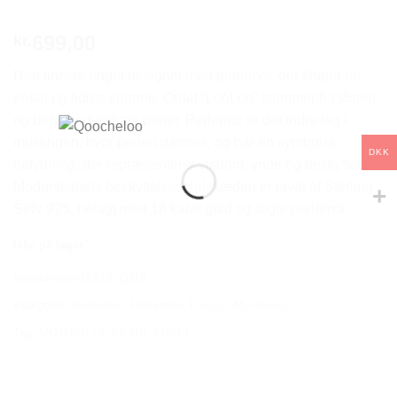
699,00
kr.
Den fineste engel designet med perlemor, der tilføjer en
enkel og tidløs charme. Ordet “LooLoo” stammer fra Østen
og betyder dyrebare perler. Perlemor er det indre lag i
muslingen, hvor perlen dannes, og har en symbolsk
DKK
betydning, der repræsenterer visdom, ynde og beskyttelse.
Moderskabets beskyttelse. Halskæden er lavet af Sterling
Sølv 925, belagt med 18 karat guld og ægte perlemor.
Ikke på lager
Varenummer (SKU):
Q118
Kategorier:
Kollektion
,
Halskæde
,
LooLoo
,
Mysterious
Tag:
MOTHER OF PEARL ANGEL