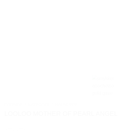
FORSIDE
/
KATEGORI
/
HALSKÆDE
LOOLOO MOTHER OF PEARL ANGEL