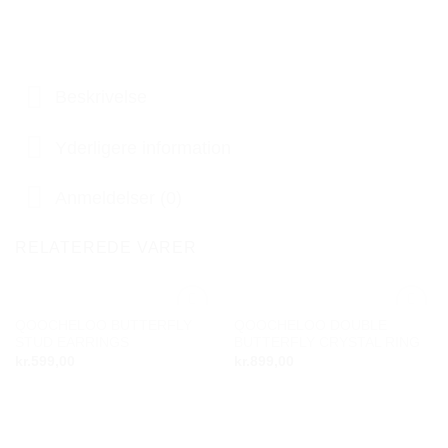
Beskrivelse
Yderligere information
Anmeldelser (0)
RELATEREDE VARER
QOOCHELOO BUTTERFLY
QOOCHELOO DOUBLE
Add to
Add to
STUD EARRINGS
BUTTERFLY CRYSTAL RING
wishlist
wishlist
kr.
599,00
kr.
899,00