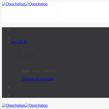
Fortsæt
til
indhold
kr.
0,00
0
Ingen varer i kurven.
Tilbage til shoppen