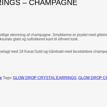
RINGS – CHAMPAGNE
estlige stemning af champagne. Smykkerne er prydet med glitrend
uriøs glød og sofistikeret kant til ethvert look.
 belagt med 18 Karat Guld og håndsæt med facetslebne champagne
ge
Tags:
GLOW DROP CRYSTAL EARRINGS
,
GLOW DROP C