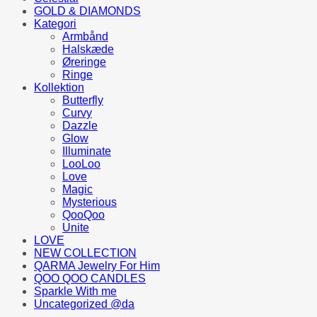
GOLD & DIAMONDS
Kategori
Armbånd
Halskæde
Øreringe
Ringe
Kollektion
Butterfly
Curvy
Dazzle
Glow
Illuminate
LooLoo
Love
Magic
Mysterious
QooQoo
Unite
LOVE
NEW COLLECTION
QARMA Jewelry For Him
QOO QOO CANDLES
Sparkle With me
Uncategorized @da