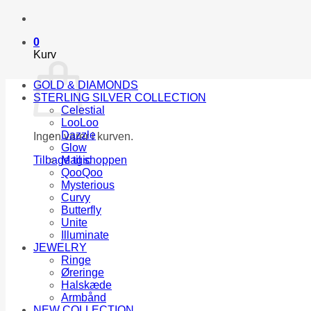
0
Kurv
GOLD & DIAMONDS
STERLING SILVER COLLECTION
Celestial
LooLoo
Dazzle
Ingen varer i kurven.
Glow
Tilbage til shoppen
Magic
QooQoo
Mysterious
Curvy
Butterfly
Unite
Illuminate
JEWELRY
Ringe
Øreringe
Halskæde
Armbånd
NEW COLLECTION