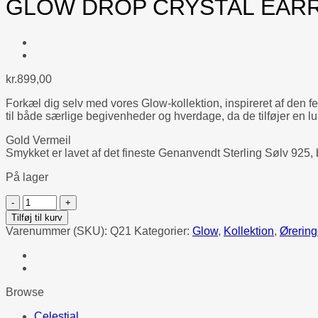
GLOW DROP CRYSTAL EAR
kr.
899,00
Forkæl dig selv med vores Glow-kollektion, inspireret af den f
til både særlige begivenheder og hverdage, da de tilføjer en luks
Gold Vermeil
Smykket er lavet af det fineste Genanvendt Sterling Sølv 925,
På lager
GLOW
DROP
Tilføj til kurv
CRYSTAL
Varenummer (SKU):
Q21
Kategorier:
Glow
,
Kollektion
,
Ørerin
EARRINGS
-
CHAMPAGNE
antal
Browse
Celestial