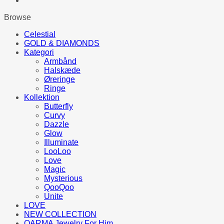
Browse
Celestial
GOLD & DIAMONDS
Kategori
Armbånd
Halskæde
Øreringe
Ringe
Kollektion
Butterfly
Curvy
Dazzle
Glow
Illuminate
LooLoo
Love
Magic
Mysterious
QooQoo
Unite
LOVE
NEW COLLECTION
QARMA Jewelry For Him