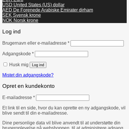
USD
United States (US) dollar
AED
De Forenede Arabiske Emirater dirham
SEK
Svensk krone
NOK
Norsk krone
Log ind
Påkrævet
Brugernavn eller e-mailadresse
*
Påkrævet
Adgangskode
*
Husk mig
Log ind
Mistet din adgangskode?
Opret en kundekonto
Påkrævet
E-mailadresse
*
Et link til en side, hvor du kan oprette en ny adgangskode, vil
blive sendt til din e-mailadresse.
Dine personlige data vil blive anvendt til at understøtte din
brugeroplevelse på webshoppen, til at administrere adgang