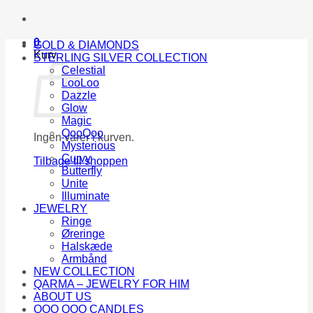
0
GOLD & DIAMONDS
Kurv
STERLING SILVER COLLECTION
Celestial
LooLoo
Dazzle
Glow
Magic
QooQoo
Ingen varer i kurven.
Mysterious
Curvy
Tilbage til shoppen
Butterfly
Unite
Illuminate
JEWELRY
Ringe
Øreringe
Halskæde
Armbånd
NEW COLLECTION
QARMA – JEWELRY FOR HIM
ABOUT US
QOO QOO CANDLES