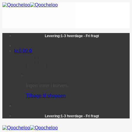
Fortsæt
til
indhold
Levering:1-3 hverdage - Fri fragt
kr.
0,00
0
Ingen varer i kurven.
Tilbage til shoppen
Levering:1-3 hverdage - Fri fragt