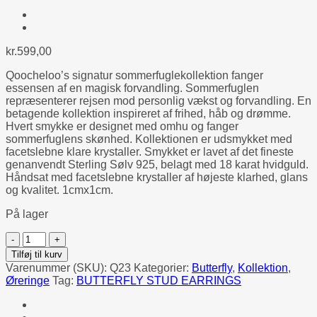
kr.
599,00
Qoocheloo’s signatur sommerfuglekollektion fanger
essensen af en magisk forvandling. Sommerfuglen
repræsenterer rejsen mod personlig vækst og forvandling. En
betagende kollektion inspireret af frihed, håb og drømme.
Hvert smykke er designet med omhu og fanger
sommerfuglens skønhed. Kollektionen er udsmykket med
facetslebne klare krystaller. Smykket er lavet af det fineste
genanvendt Sterling Sølv 925, belagt med 18 karat hvidguld.
Håndsat med facetslebne krystaller af højeste klarhed, glans
og kvalitet. 1cmx1cm.
På lager
QOOCHELOO
BUTTERFLY
Tilføj til kurv
STUD
Varenummer (SKU):
Q23
Kategorier:
Butterfly
,
Kollektion
,
EARRINGS
Øreringe
Tag:
BUTTERFLY STUD EARRINGS
antal