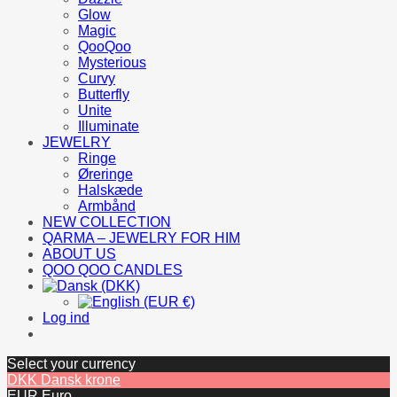
Glow
Magic
QooQoo
Mysterious
Curvy
Butterfly
Unite
Illuminate
JEWELRY
Ringe
Øreringe
Halskæde
Armbånd
NEW COLLECTION
QARMA – JEWELRY FOR HIM
ABOUT US
QOO QOO CANDLES
Log ind
Select your currency
DKK
Dansk krone
EUR
Euro