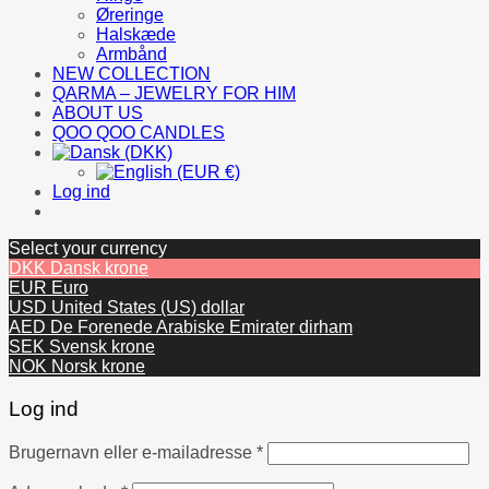
Øreringe
Halskæde
Armbånd
NEW COLLECTION
QARMA – JEWELRY FOR HIM
ABOUT US
QOO QOO CANDLES
Log ind
Select your currency
DKK
Dansk krone
EUR
Euro
USD
United States (US) dollar
AED
De Forenede Arabiske Emirater dirham
SEK
Svensk krone
NOK
Norsk krone
Log ind
Påkrævet
Brugernavn eller e-mailadresse
*