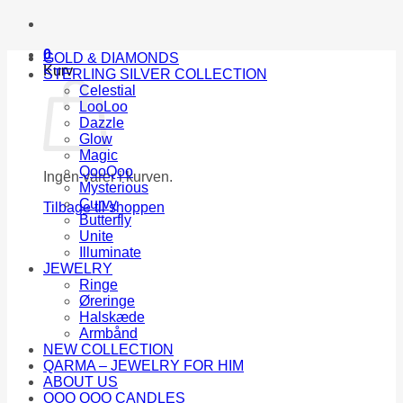
0
GOLD & DIAMONDS
Kurv
STERLING SILVER COLLECTION
Celestial
LooLoo
Dazzle
Glow
Magic
QooQoo
Ingen varer i kurven.
Mysterious
Curvy
Tilbage til shoppen
Butterfly
Unite
Illuminate
JEWELRY
Ringe
Øreringe
Halskæde
Armbånd
NEW COLLECTION
QARMA – JEWELRY FOR HIM
ABOUT US
QOO QOO CANDLES