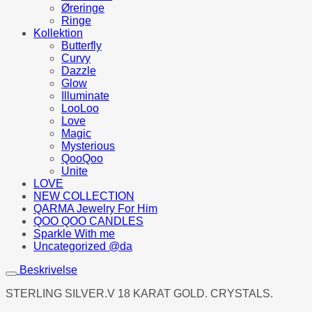
Øreringe
Ringe
Kollektion
Butterfly
Curvy
Dazzle
Glow
Illuminate
LooLoo
Love
Magic
Mysterious
QooQoo
Unite
LOVE
NEW COLLECTION
QARMA Jewelry For Him
QOO QOO CANDLES
Sparkle With me
Uncategorized @da
Beskrivelse
STERLING SILVER.V 18 KARAT GOLD.
CRYSTALS.