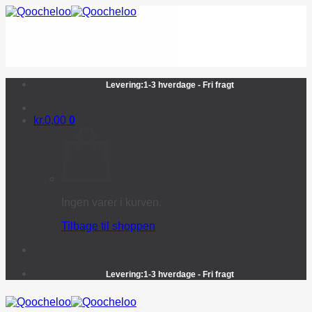
Fortsæt
til
indhold
Levering:1-3 hverdage - Fri fragt
kr.
0,00
0
Ingen varer i kurven.
Tilbage til shoppen
Levering:1-3 hverdage - Fri fragt