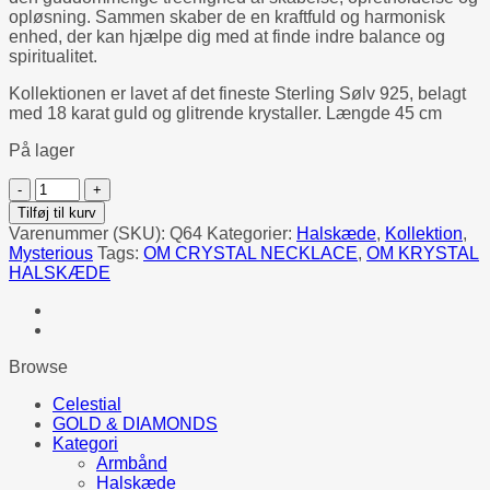
opløsning. Sammen skaber de en kraftfuld og harmonisk
enhed, der kan hjælpe dig med at finde indre balance og
spiritualitet.
Kollektionen er lavet af det fineste Sterling Sølv 925, belagt
med 18 karat guld og glitrende krystaller. Længde 45 cm
På lager
OM
CRYSTAL
Tilføj til kurv
NECKLACE
Varenummer (SKU):
Q64
Kategorier:
Halskæde
,
Kollektion
,
antal
Mysterious
Tags:
OM CRYSTAL NECKLACE
,
OM KRYSTAL
HALSKÆDE
Browse
Celestial
GOLD & DIAMONDS
Kategori
Armbånd
Halskæde