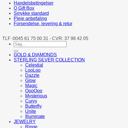
Handelsbetingelser
Q Gift Box
Smykke standard
Pleje anbefaling
Forsendelse, levering & retur
TLF :0045 61 75 00 31 - CVR: 37 98 42 05
Søg
efter:
GOLD & DIAMONDS
STERLING SILVER COLLECTION
Celestial
LooLoo
Dazzle
Glow
Magic
QooQoo
Mysterious
Curvy
Butterfly
Unite
Illuminate
JEWELRY
Ringe