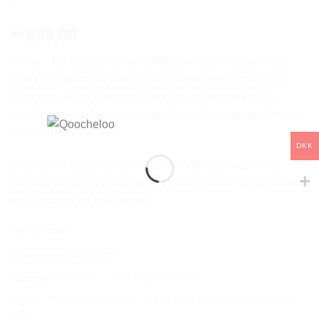
599,00
kr.
Curvy – En ekstraordinær kollektion med fuld styrke på
glans og organiske former. Smykkerne er designet med
illusionen af det uberørte, naturlige og organiske. De
udstråler en perfekt balance mellem sofistikering, råhed og
sensualitet.
DKK
Smykkerne består af den højeste kvalitet Genanvendt
Sterling Sølv 925 belagt med 18 Karat Guld. Høj Rhodium
og E-coating for holdbarhed.
Ikke på lager
Varenummer (SKU):
Q99
Kategorier:
Kollektion
,
Curvy
,
Magic
,
Øreringe
Tags:
CURVY RAW EARRINGS SILVER
,
CURVY RAW ØRERINGE
SØLV