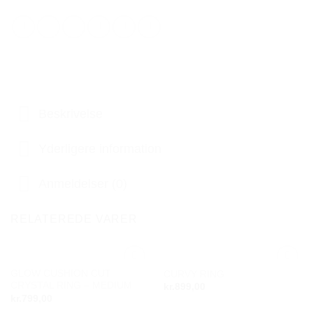
Beskrivelse
Yderligere information
Anmeldelser (0)
RELATEREDE VARER
GLOW CUSHION CUT
CURVY RING
Add to
Add to
CRYSTAL RING – MEDIUM
kr.
899,00
wishlist
wishlist
kr.
799,00