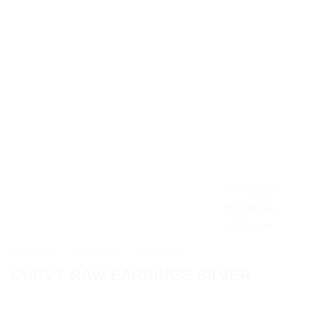
FORSIDE
/
KATEGORI
/
ØRERINGE
CURVY RAW EARRINGS SILVER