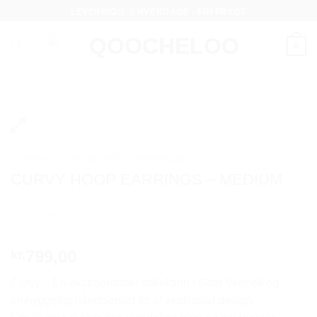
Fortsæt
LEVERING:1-3 HVERDAGE - FRI FRAGT
til
indhold
0
FORSIDE
/
KATEGORI
/
ØRERINGE
CURVY HOOP EARRINGS – MEDIUM
799,00
kr.
Curvy – En ekstraordinær kollektion i Gold Vermeil og
omhyggeligt håndbørstet for et eksklusivt design.