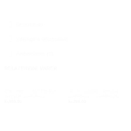
Beskrivelse
Yderligere information
Anmeldelser (0)
RELATEREDE VARER
QOOCHELOO BUTTERFLY
GLOW CLASSIC CRYSTAL
Add to
Add to
CRYSTAL EARRINGS
EARRINGS – CHAMPAGNE
wishlist
wishlist
kr.
899,00
kr.
799,00