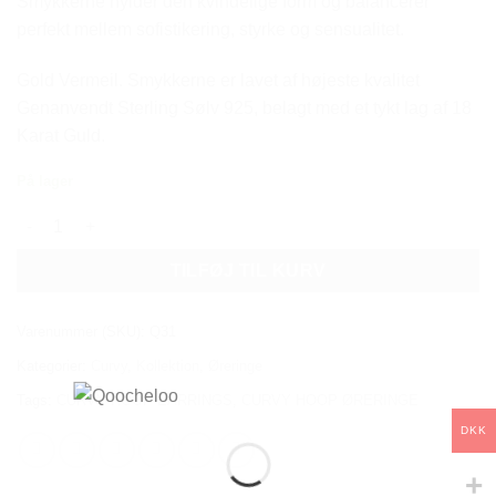
Smykkerne hylder den kvindelige form og balancerer
perfekt mellem sofistikering, styrke og sensualitet.
Gold Vermeil. Smykkerne er lavet af højeste kvalitet
Genanvendt Sterling Sølv 925, belagt med et tykt lag af 18
Karat Guld.
På lager
CURVY HOOP EARRINGS - MEDIUM antal
TILFØJ TIL KURV
Varenummer (SKU):
Q31
Kategorier:
Curvy
,
Kollektion
,
Øreringe
Tags:
CURVY HOOP EARRINGS
,
CURVY HOOP ØRERINGE
DKK