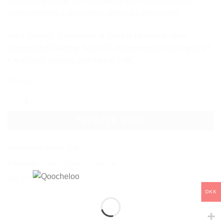
Smykkerne hylder den kvindelige form og balancerer
perfekt mellem sofistikering, styrke og sensualitet.
Gold Vermeil. Smykkerne er lavet af højeste kvalitet
Genanvendt Sterling Sølv 925, belagt med et tykt lag af 18
Karat Guld. sælges som sæt af 2 stk.
På lager
CURVY EAR CUFFS antal
TILFØJ TIL KURV
Varenummer (SKU):
Q29
Kategorier:
Curvy
,
Kollektion
,
Øreringe
Tag:
CURVY EAR CUFF
DKK