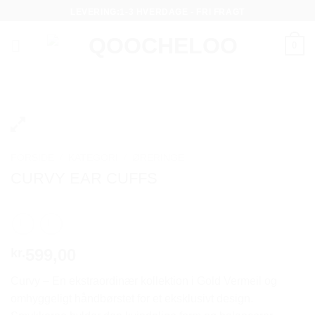
Fortsæt
LEVERING:1-3 HVERDAGE - FRI FRAGT
til
indhold
0
FORSIDE
/
KATEGORI
/
ØRERINGE
CURVY EAR CUFFS
599,00
kr.
Curvy – En ekstraordinær kollektion i Gold Vermeil og
omhyggeligt håndbørstet for et eksklusivt design.