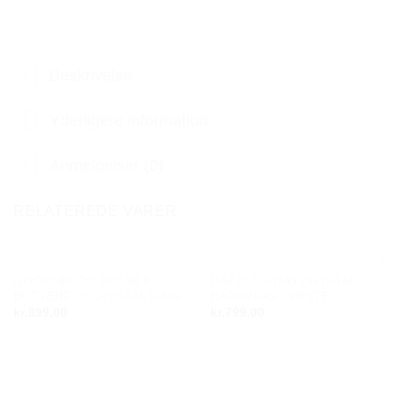
Beskrivelse
Yderligere information
Anmeldelser (0)
RELATEREDE VARER
QOOCHELOO DOUBLE
DAZZLE STUD CRYSTAL
Add to
Add to
BUTTERFLY CRYSTAL RING
EARRINGS – WHITE
wishlist
wishlist
kr.
899,00
kr.
799,00